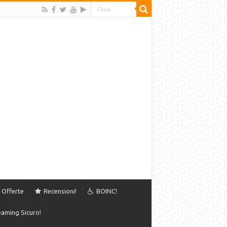
Offerte
Recensioni!
BOINC!
aming Sicuro!