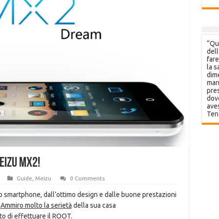
“Que
dell
fare
la s
dime
mani
pres
dov
aves
Ten
eizu MX2!
Guide
,
Meizu
0 Comments
 smartphone, dall’ottimo design e dalle buone prestazioni
.
Ammiro molto la serietà
della sua casa
to di effettuare il ROOT.