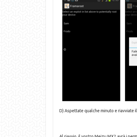
D) Aspettate qualche minuto e riavviate il
Al riavvio, il vostro Meizu MX2 avrà i per