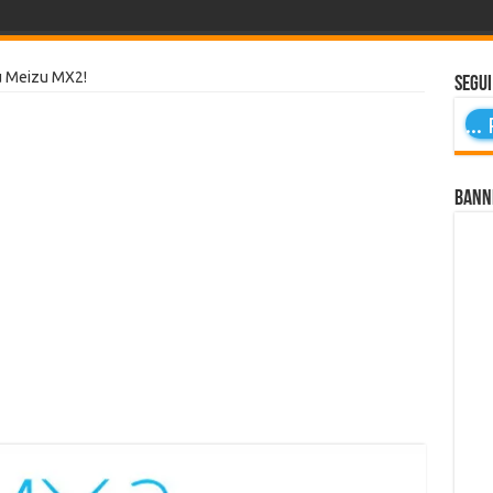
u Meizu MX2!
Segui
...
P
Bann