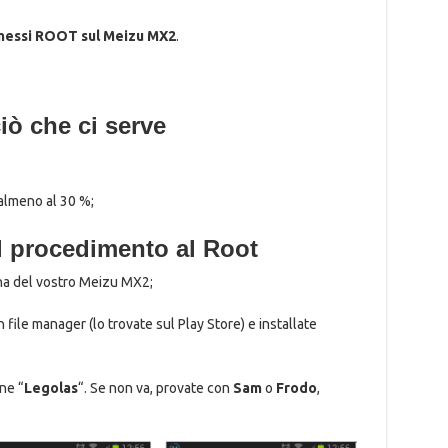
messi ROOT sul Meizu MX2
.
iò che ci serve
 almeno al 30 %;
il procedimento al Root
na del vostro Meizu MX2;
file manager (lo trovate sul Play Store) e installate
ne “
Legolas
“. Se non va, provate con
Sam
o
Frodo
,