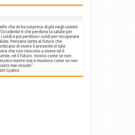
llo che mi ha sorpreso di più negli uomini
’Occidente è che perdono la salute per
 i soldi e poi perdono i soldi per recuperare
alute. Pensano tanto al futuro che
nticano di vivere il presente in tale
era che non riescono a vivere né il
ente, né il futuro. Vivono come se non
essero morire mai e muoiono come se non
sero mai vissuto”.
zin Gyatso.