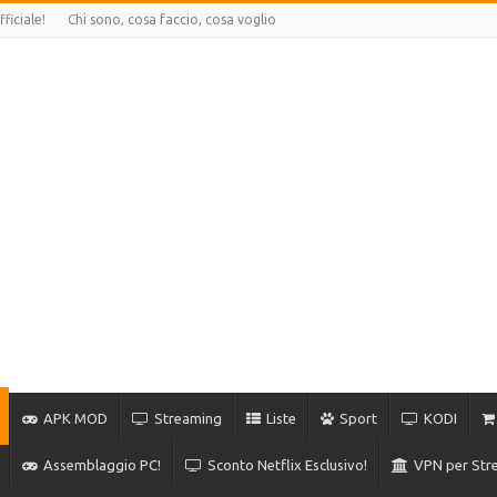
ficiale!
Chi sono, cosa faccio, cosa voglio
APK MOD
Streaming
Liste
Sport
KODI
Assemblaggio PC!
Sconto Netflix Esclusivo!
VPN per Stre