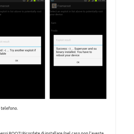
 telefono.
messi ROOT! Ricordate di installare (nel caso non l’aveste