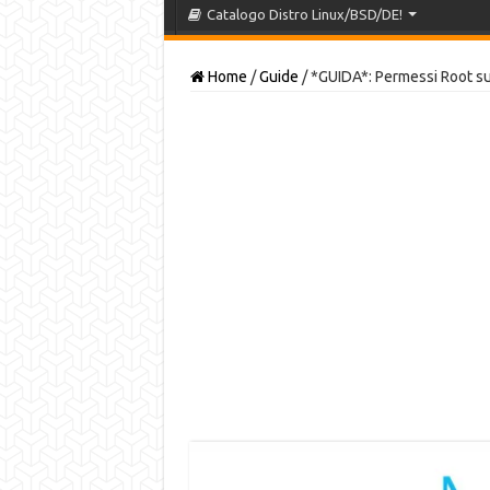
Catalogo Distro Linux/BSD/DE!
Home
/
Guide
/
*GUIDA*: Permessi Root s