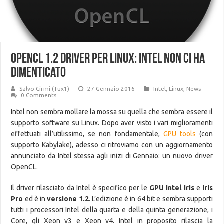
OpenCL 1.2 driver per Linux: Intel non ci ha
dimenticato
Salvo Cirmi (Tux1)
27 Gennaio 2016
Intel
,
Linux
,
News
0 Comments
Intel non sembra mollare la mossa su quella che sembra essere il
supporto software su Linux. Dopo aver visto i vari miglioramenti
effettuati all’utilissimo, se non fondamentale,
GPU tools
(con
supporto Kabylake), adesso ci ritroviamo con un aggiornamento
annunciato da Intel stessa agli inizi di Gennaio: un nuovo driver
OpenCL.
Il driver rilasciato da Intel è specifico per le
GPU Intel Iris
e
Iris
Pro
ed è in
versione 1.2
. L’edizione è in 64 bit e sembra supporti
tutti i processori Intel della quarta e della quinta generazione, i
Core, gli Xeon v3 e Xeon v4. Intel in proposito rilascia la