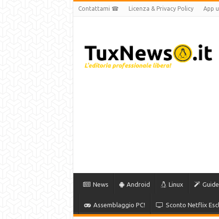
Contattami ☎
Licenza & Privacy Policy
App uf
News
Android
Linux
Guide
Assemblaggio PC!
Sconto Netflix Escl