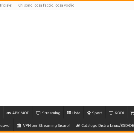
ficiale!
Chi sono, cosa faccio, cosa voglio
APK MOD
Streaming
Liste
Sport
KODI
usivo!
VPN per Streaming Sicuro!
Catalogo Distro Linux/BSD/DE