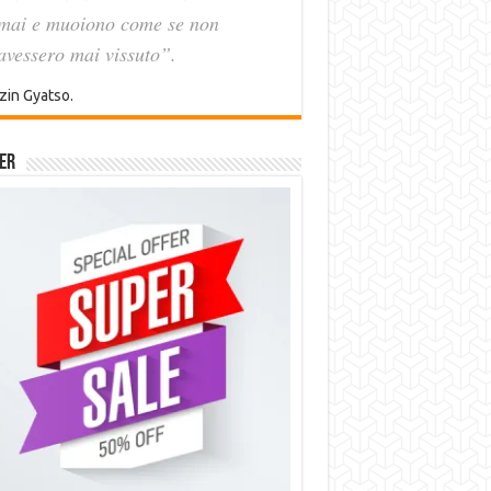
mai e muoiono come se non
avessero mai vissuto”.
zin Gyatso.
er