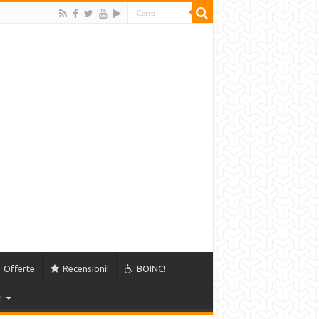
Offerte
Recensioni!
BOINC!
!