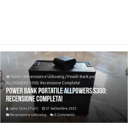
Home
/
Recensioni e Unboxing
/
Power Bank portatile
ALLPOWERS S300: Recensione Completa!
Power Bank portatile ALLPOWERS S300:
Recensione Completa!
Salvo Cirmi (Tux1)
21 Settembre 2023
Recensioni e Unboxing
0 Comments