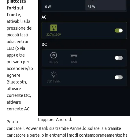
piuttosto
forti sul
fronte
,
attivabili alla
pressione dei
piccoli tasti
adiacenti ai
LED (o via
app) e tre
pulsanti per
accendere/sp
egnere
Bluetooth,
attivare
corrente DC,
attivare
corrente AC.
L’app per Android.
Potete
caricare il Power Bank sia tramite Pannello Solare, sia tramite
caricatore a parte, o in entrambi i modi contemporaneamente: ha