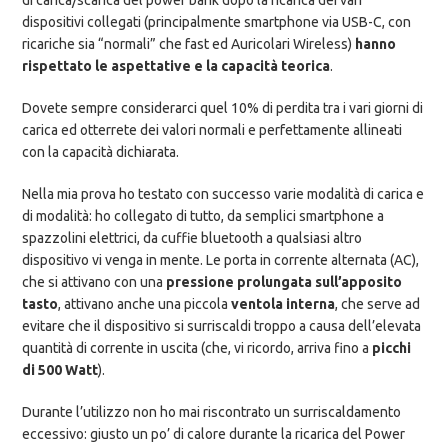
dispositivi collegati (principalmente smartphone via USB-C, con
ricariche sia “normali” che fast ed Auricolari Wireless)
hanno
rispettato le aspettative e la capacità teorica
.
Dovete sempre considerarci quel 10% di perdita tra i vari giorni di
carica ed otterrete dei valori normali e perfettamente allineati
con la capacità dichiarata.
Nella mia prova ho testato con successo varie modalità di carica e
di modalità: ho collegato di tutto, da semplici smartphone a
spazzolini elettrici, da cuffie bluetooth a qualsiasi altro
dispositivo vi venga in mente. Le porta in corrente alternata (AC),
che si attivano con una
pressione prolungata sull’apposito
tasto
, attivano anche una piccola
ventola interna
, che serve ad
evitare che il dispositivo si surriscaldi troppo a causa dell’elevata
quantità di corrente in uscita (che, vi ricordo, arriva fino a
picchi
di 500 Watt
).
Durante l’utilizzo non ho mai riscontrato un surriscaldamento
eccessivo: giusto un po’ di calore durante la ricarica del Power