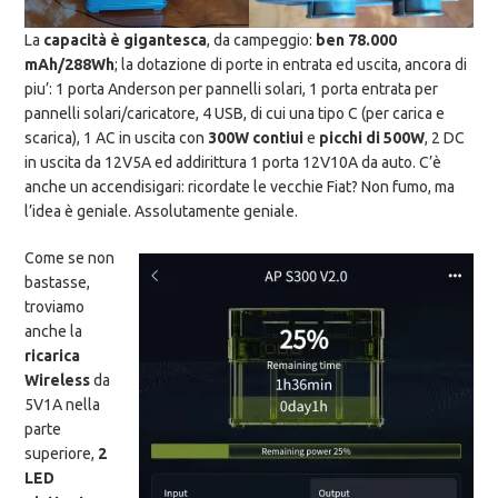
La
capacità è gigantesca
, da campeggio:
ben 78.000
mAh/288Wh
; la dotazione di porte in entrata ed uscita, ancora di
piu’: 1 porta Anderson per pannelli solari, 1 porta entrata per
pannelli solari/caricatore, 4 USB, di cui una tipo C (per carica e
scarica), 1 AC in uscita con
300W contiui
e
picchi di 500W
, 2 DC
in uscita da 12V5A ed addirittura 1 porta 12V10A da auto. C’è
anche un accendisigari: ricordate le vecchie Fiat? Non fumo, ma
l’idea è geniale. Assolutamente geniale.
Come se non
bastasse,
troviamo
anche la
ricarica
Wireless
da
5V1A nella
parte
superiore,
2
LED