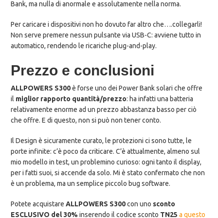
Bank, ma nulla di anormale e assolutamente nella norma.
Per caricare i dispositivi non ho dovuto far altro che….collegarli!
Non serve premere nessun pulsante via USB-C: avviene tutto in
automatico, rendendo le ricariche plug-and-play.
Prezzo e conclusioni
ALLPOWERS S300
è forse uno dei Power Bank solari che offre
il
miglior rapporto quantità/prezzo
: ha infatti una batteria
relativamente enorme ad un prezzo abbastanza basso per ciò
che offre. E di questo, non si può non tener conto.
Il Design è sicuramente curato, le protezioni ci sono tutte, le
porte infinite: c’è poco da criticare. C’è attualmente, almeno sul
mio modello in test, un problemino curioso: ogni tanto il display,
per i fatti suoi, si accende da solo. Mi è stato confermato che non
è un problema, ma un semplice piccolo bug software.
Potete acquistare
ALLPOWERS S300
con uno
sconto
ESCLUSIVO del 30%
inserendo il codice sconto
TN25
a questo