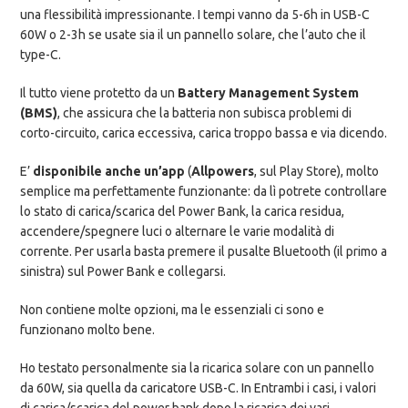
una flessibilità impressionante. I tempi vanno da 5-6h in USB-C
60W o 2-3h se usate sia il un pannello solare, che l’auto che il
type-C.
Il tutto viene protetto da un
Battery Management System
(BMS)
, che assicura che la batteria non subisca problemi di
corto-circuito, carica eccessiva, carica troppo bassa e via dicendo.
E’
disponibile anche un’app
(
Allpowers
, sul Play Store), molto
semplice ma perfettamente funzionante: da lì potrete controllare
lo stato di carica/scarica del Power Bank, la carica residua,
accendere/spegnere luci o alternare le varie modalità di
corrente. Per usarla basta premere il pusalte Bluetooth (il primo a
sinistra) sul Power Bank e collegarsi.
Non contiene molte opzioni, ma le essenziali ci sono e
funzionano molto bene.
Ho testato personalmente sia la ricarica solare con un pannello
da 60W, sia quella da caricatore USB-C. In Entrambi i casi, i valori
di carica/scarica del power bank dopo la ricarica dei vari