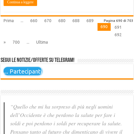
Continua a leggere
Prima
...
660
670
680
688
689
Pagina 690 di 703
690
691
692
»
700
...
Ultima
Segui le notizie/offerte su Telegram!
...
Partecipanti
“Quello che mi ha sorpreso di più negli uomini
dell’Occidente è che perdono la salute per fare i
soldi e poi perdono i soldi per recuperare la salute.
Pensano tanto al futuro che dimenticano di vivere il