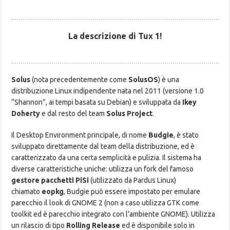
La descrizione di Tux 1!
Solus
(nota precedentemente come
SolusOS
) è una
distribuzione Linux indipendente nata nel 2011 (versione 1.0
“Shannon”, ai tempi basata su Debian) e sviluppata da
Ikey
Doherty
e dal resto del team
Solus Project
.
Il Desktop Environment principale, di nome
Budgie
, è stato
sviluppato direttamente dal team della distribuzione, ed è
caratterizzato da una certa semplicità e pulizia. Il sistema ha
diverse caratteristiche uniche: utilizza un fork del famoso
gestore pacchetti PiSi
(utilizzato da Pardus Linux)
chiamato
eopkg
, Budgie può essere impostato per emulare
parecchio il look di GNOME 2 (non a caso utilizza GTK come
toolkit ed è parecchio integrato con l’ambiente GNOME). Utilizza
un rilascio di tipo
Rolling Release
ed è disponibile solo in