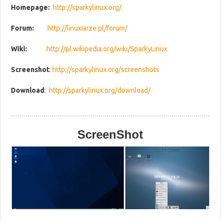
Homepage:
http://sparkylinux.org/
Forum:
http://linuxiarze.pl/forum/
Wiki:
http://pl.wikipedia.org/wiki/SparkyLinux
Screenshot
:
http://sparkylinux.org/screenshots
Download
:
http://sparkylinux.org/download/
ScreenShot