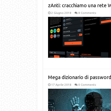
zAnti: cracchiamo una rete Wi
2 Giugno 2018
8 Comments
Mega dizionario di passwor
17 Aprile 2018
0 Comments