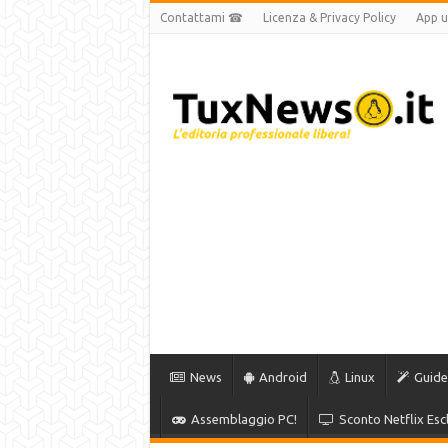
Contattami ☎
Licenza & Privacy Policy
App uf
News
Android
Linux
Guide
Assemblaggio PC!
Sconto Netflix Escl