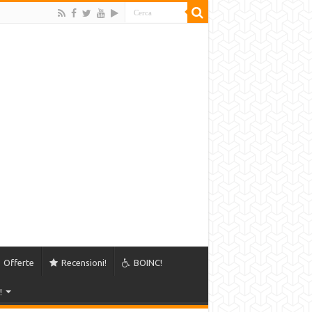
Offerte
Recensioni!
BOINC!
!