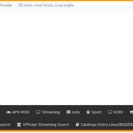
ficiale!
Chi sono, cosa faccio, cosa voglio
APK MOD
Streaming
Liste
Sport
KODI
usivo!
VPN per Streaming Sicuro!
Catalogo Distro Linux/BSD/DE