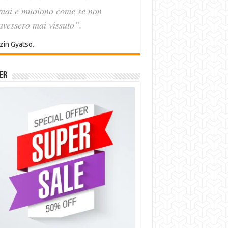
mai e muoiono come se non
avessero mai vissuto”.
zin Gyatso.
er