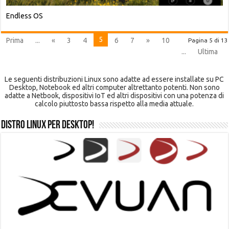
Endless OS
5
Prima
...
«
3
4
6
7
»
10
Pagina 5 di 13
...
Ultima
Le seguenti distribuzioni Linux sono adatte ad essere installate su PC
Desktop, Notebook ed altri computer altrettanto potenti. Non sono
adatte a Netbook, dispositivi IoT ed altri dispositivi con una potenza di
calcolo piuttosto bassa rispetto alla media attuale.
Distro Linux per Desktop!