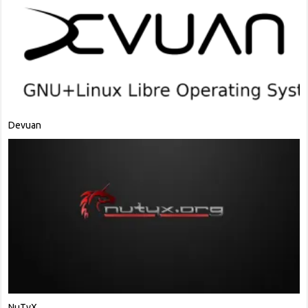
Linux Kodachi
MakuluLinux