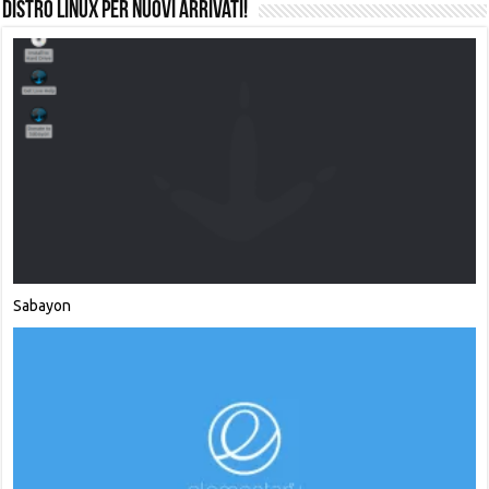
Distro Linux per Nuovi Arrivati!
Emmabuntüs