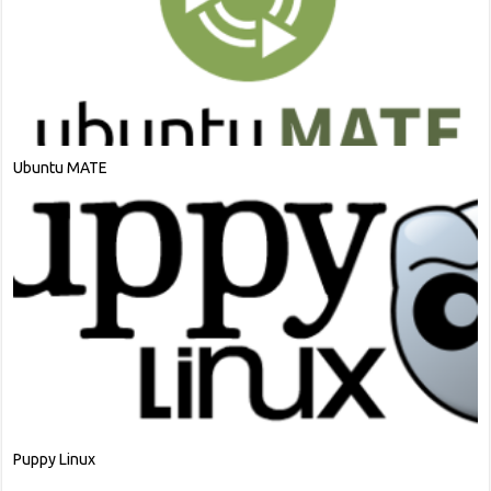
VectorLinux
LXLE